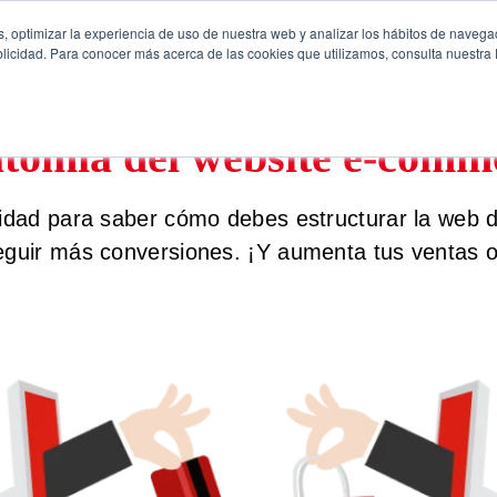
, optimizar la experiencia de uso de nuestra web y analizar los hábitos de navega
licidad. Para conocer más acerca de las cookies que utilizamos, consulta nuestra P
tomía del website e-comm
dad para saber cómo debes estructurar la web de
guir más conversiones. ¡Y aumenta tus ventas o