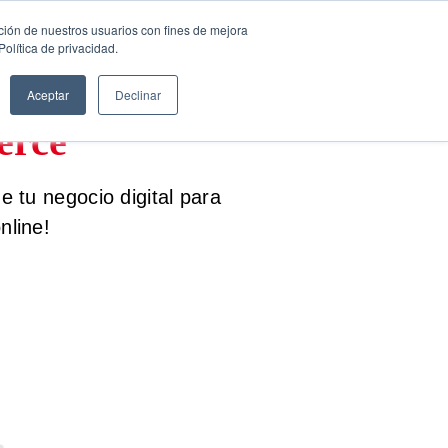
SESIÓN DE
ción de nuestros usuarios con fines de mejora
CONSULTORÍA
Español
olítica de privacidad.
GRATUITA
Aceptar
Declinar
erce
 tu negocio digital para
nline!