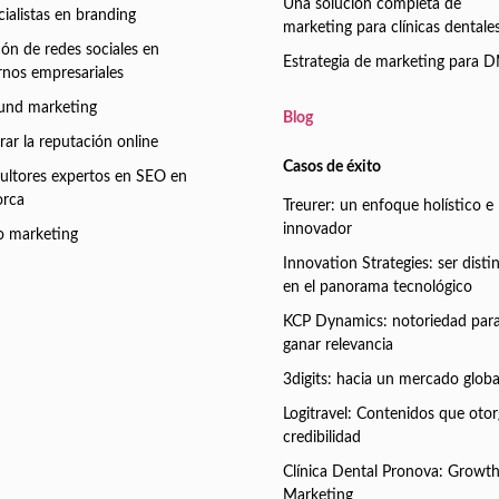
Una solución completa de
ialistas en branding
marketing para clínicas dentale
ión de redes sociales en
Estrategia de marketing para 
rnos empresariales
und marketing
Blog
ar la reputación online
Casos de éxito
ultores expertos en SEO en
orca
Treurer: un enfoque holístico e
innovador
o marketing
Innovation Strategies: ser disti
en el panorama tecnológico
KCP Dynamics: notoriedad par
ganar relevancia
3digits: hacia un mercado globa
Logitravel: Contenidos que oto
credibilidad
Clínica Dental Pronova: Growt
Marketing