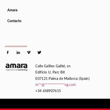
Amara
Contacto
Calle Galileo Galilei, sn
Edificio U, Parc Bit
E07121 Palma de Mallorca (Spain)
in
**
@
*************
ng.com
+34 658907615