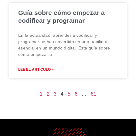
Guía sobre cómo empezar a
codificar y programar
En la actualidad, aprender a codificar y
programar se ha convertido en una habilidad
esencial en un mundo digital. Esta guía sobre
cómo empezar a
LEE EL ARTÍCULO »
1
2
3
4
5
6
…
61