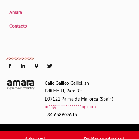
Amara
Contacto
Calle Galileo Galilei, sn
Edificio U, Parc Bit
E07121 Palma de Mallorca (Spain)
in
**
@
*************
ng.com
+34 658907615