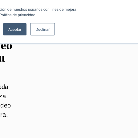
SESIÓN DE
Español
ción de nuestros usuarios con fines de mejora
CONSULTORÍA
olítica de privacidad.
GRATUITA
Aceptar
Declinar
deo
u
oda
za.
ideo
ra.