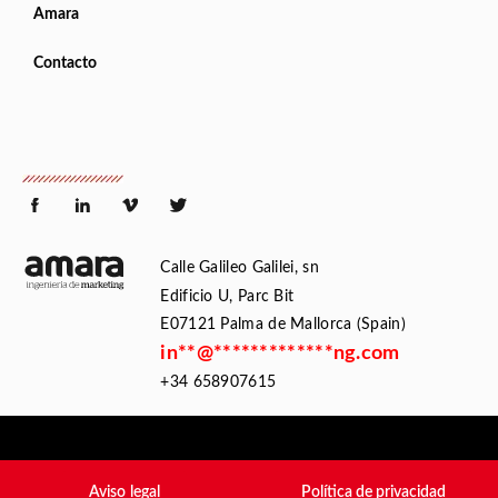
Amara
Contacto
Calle Galileo Galilei, sn
Edificio U, Parc Bit
E07121 Palma de Mallorca (Spain)
in
**
@
*************
ng.com
+34 658907615
Aviso legal
Política de privacidad