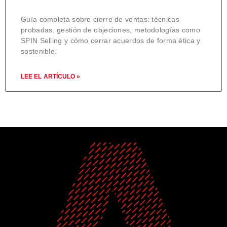
Guía completa sobre cierre de ventas: técnicas
probadas, gestión de objeciones, metodologías como
SPIN Selling y cómo cerrar acuerdos de forma ética y
sostenible.
LEE EL ARTÍCULO »