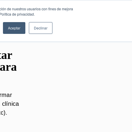
SESIÓN DE
Español
ción de nuestros usuarios con fines de mejora
CONSULTORÍA
olítica de privacidad.
GRATUITA
Aceptar
Declinar
tar
mara
ormar
 clínica
c).