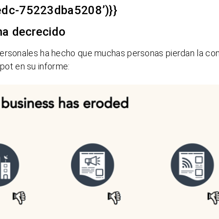
edc-75223dba5208’)}}
ha decrecido
personales ha hecho que muchas personas pierdan la con
ot en su informe: