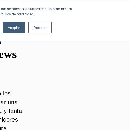
SESIÓN DE
Español
ción de nuestros usuarios con fines de mejora
CONSULTORÍA
olítica de privacidad.
GRATUITA
Aceptar
Declinar
e
iews
 los
zar una
 y tanta
midores
ara