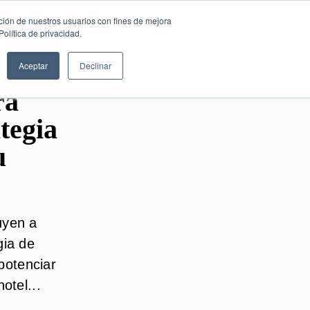
SESIÓN DE
Español
ción de nuestros usuarios con fines de mejora
CONSULTORÍA
olítica de privacidad.
GRATUITA
Aceptar
Declinar
ra
ategia
u
uyen a
gia de
potenciar
otel...