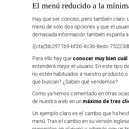
El menú reducido a la mínim
Hay que ser conciso, pero también claro.
menú de sólo dos opciones y que el usuar
demasiada información también espanta al 
{{cta(‘bb2971b9-bf36-4c36-8edc-75223db
Para ello hay que
conocer muy bien cuál
entenderá mejor el usuario. En este tipo
no estén habituados a nuestro producto o 
que buscan? ¿Saben qué vendemos?
Como ya hemos comentado en otras ocasione
de nuestra web en un
máximo de tres cli
Un ejemplo claro es el cambio que ha hec
menú. Tras el cambio en su versión ingles
principales en el menú y además con un ti