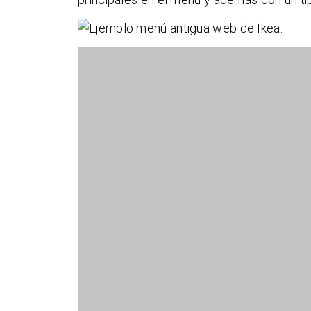
Diseño táctil:
material design
b
Es uno de los grandes cambios que se ve
del conocido como
material design
(de An
características comunes con el famoso
f
con
elementos táctiles
y dota de gran i
pensados.
El
material design
está basado en objetos,
un movimiento determinado. Se trata del 
basado esencialmente en la
experiencia 