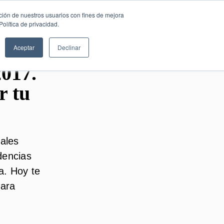
SESIÓN DE
Español
ción de nuestros usuarios con fines de mejora
CONSULTORÍA
olítica de privacidad.
GRATUITA
Aceptar
Declinar
017.
r tu
nales
dencias
a. Hoy te
para