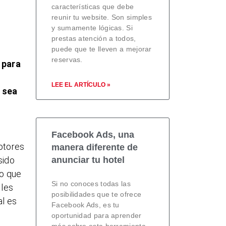
características que debe
reunir tu website. Son simples
y sumamente lógicas. Si
prestas atención a todos,
puede que te lleven a mejorar
reservas.
 para
LEE EL ARTÍCULO »
e sea
Facebook Ads, una
motores
manera diferente de
anunciar tu hotel
sido
go que
Si no conoces todas las
 les
posibilidades que te ofrece
al es
Facebook Ads, es tu
oportunidad para aprender
más sobre esta herramienta