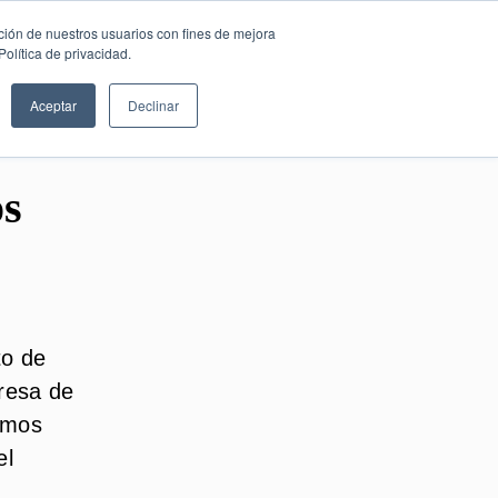
SESIÓN DE
Español
ción de nuestros usuarios con fines de mejora
CONSULTORÍA
olítica de privacidad.
GRATUITA
Aceptar
Declinar
os
to de
presa de
amos
el