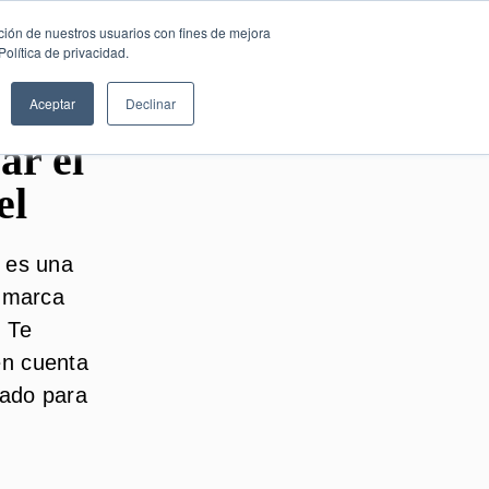
SESIÓN DE
Español
ción de nuestros usuarios con fines de mejora
CONSULTORÍA
olítica de privacidad.
GRATUITA
Aceptar
Declinar
ar el
el
l es una
a marca
. Te
en cuenta
uado para