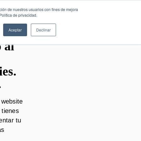
SESIÓN DE
Español
ción de nuestros usuarios con fines de mejora
CONSULTORÍA
olítica de privacidad.
GRATUITA
Aceptar
Declinar
 al
es.
.
 website
 tienes
ntar tu
ás