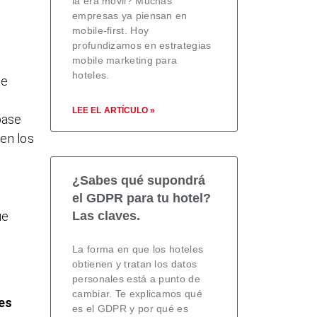
la era móvil? Muchas
empresas ya piensan en
mobile-first. Hoy
profundizamos en estrategias
mobile marketing para
hoteles.
te
e
LEE EL ARTÍCULO »
 base
 en los
¿Sabes qué supondrá
el GDPR para tu hotel?
Las claves.
ue
La forma en que los hoteles
obtienen y tratan los datos
personales está a punto de
cambiar. Te explicamos qué
tes
es el GDPR y por qué es