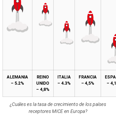
ALEMANIA
REINO
ITALIA
FRANCIA
ESP
– 5.2%
UNIDO
– 4.3%
– 4,5%
– 4,
– 4,8%
¿Cuáles es la tasa de crecimiento de los países
receptores MICE en Europa?