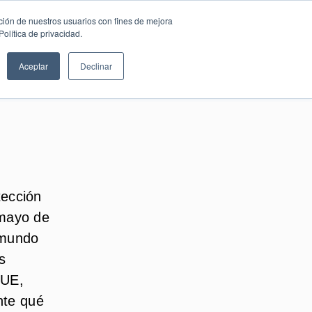
SESIÓN DE
Español
ción de nuestros usuarios con fines de mejora
CONSULTORÍA
olítica de privacidad.
GRATUITA
Aceptar
Declinar
tección
 mayo de
 mundo
s
 UE,
te qué