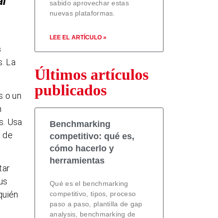
al
sabido aprovechar estas
nuevas plataformas.
LEE EL ARTÍCULO »
s
s. La
Últimos artículos
publicados
s o un
n
s. Usa
Benchmarking
o de
competitivo: qué es,
cómo hacerlo y
herramientas
tar
us
Qué es el benchmarking
quién
competitivo, tipos, proceso
paso a paso, plantilla de gap
analysis, benchmarking de