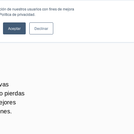
SESIÓN DE
Español
ción de nuestros usuarios con fines de mejora
CONSULTORÍA
olítica de privacidad.
GRATUITA
Aceptar
Declinar
rvas
no pierdas
ejores
ones.