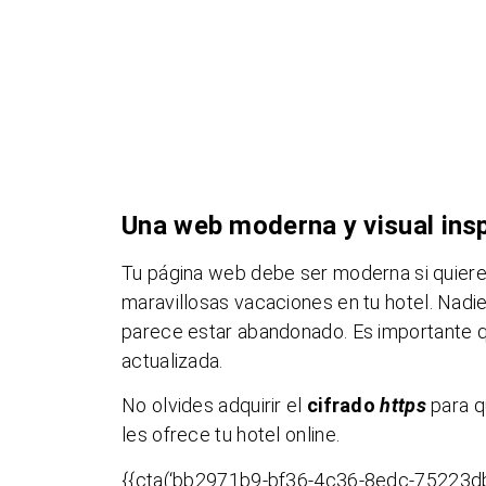
Una web moderna y visual insp
Tu página web debe ser moderna si quieres 
maravillosas vacaciones en tu hotel. Nadie 
parece estar abandonado. Es importante q
actualizada.
No olvides adquirir el
cifrado
https
para q
les ofrece tu hotel online.
{{cta(‘bb2971b9-bf36-4c36-8edc-75223db