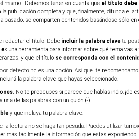
o del mismo. Debemos tener en cuenta que
el título debe
 la publicación completa y que, finalmente, difunda el art
e ha pasado, se comparten contenidos basándose sólo en 
 redactar el título:
Debe
incluir la palabra clave
tu pos
 e
s una herramienta para informar sobre qué tema vas a 
ranzas, y que el título
se corresponda con el conteni
 por defecto no es una opción. Así que te recomendamo
ía incluirá la palabra clave que hayas seleccionado.
iones.
No te preocupes si parece que hablas indio, ¡de e
na de las palabras con un guión (-).
ible
y que incluya tu palabra clave.
e la lectura no se haga tan pesada. Puedes utilizar tamb
r más fácilmente la información que estas exponiendo.