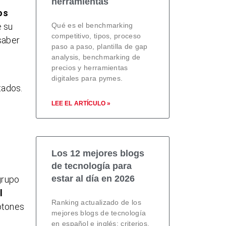
herramientas
os
Qué es el benchmarking
e su
competitivo, tipos, proceso
saber
paso a paso, plantilla de gap
analysis, benchmarking de
precios y herramientas
digitales para pymes.
tados.
LEE EL ARTÍCULO »
Los 12 mejores blogs
.
de tecnología para
estar al día en 2026
grupo
l
Ranking actualizado de los
otones
mejores blogs de tecnología
en español e inglés: criterios,