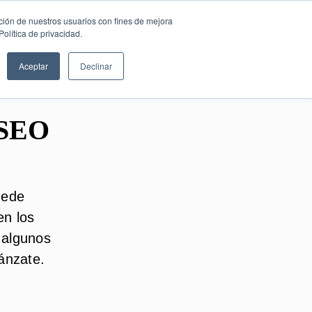
SESIÓN DE
Español
ción de nuestros usuarios con fines de mejora
CONSULTORÍA
olítica de privacidad.
GRATUITA
Aceptar
Declinar
 SEO
uede
en los
 algunos
ánzate.