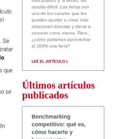
más público y, a veces, les
resulta difícil. Las ferias son
ículo.
uno de los canales que les
el
pueden ayudar a crear más
relaciones directas y darse a
conocer como marca. Pero,
¿cómo podemos aprovechar
t.
Se
al 100% una feria?
tratar
do
.
LEE EL ARTÍCULO »
s que
Últimos artículos
so se
publicados
Benchmarking
competitivo: qué es,
ién
cómo hacerlo y