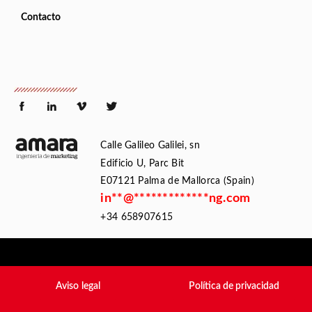
Contacto
Calle Galileo Galilei, sn
Edificio U, Parc Bit
E07121 Palma de Mallorca (Spain)
in
**
@
*************
ng.com
+34 658907615
Aviso legal
Política de privacidad