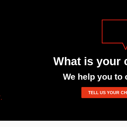
What is your 
We help you to 
TELL US YOUR C