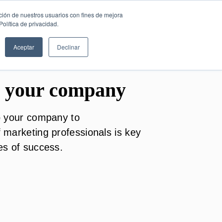
ción de nuestros usuarios con fines de mejora
FREE CONSULTATION
English
olítica de privacidad.
Aceptar
Declinar
ng your company
lp your company to
f marketing professionals is key
ees of success.