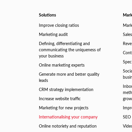
Solutions
Mark
Improve closing ratios
Mark
Marketing audit
Sales
Defining, differentiating and
Reve
communicating the uniqueness of
Conte
your business
Speci
Online marketing experts
Soci
Generate more and better quality
busi
leads
Inbo
CRM strategy implementation
meth
Increase website traffic
grow
Marketing for new projects
Impr
Internationalising your company
SEO 
Online notoriety and reputation
Vide