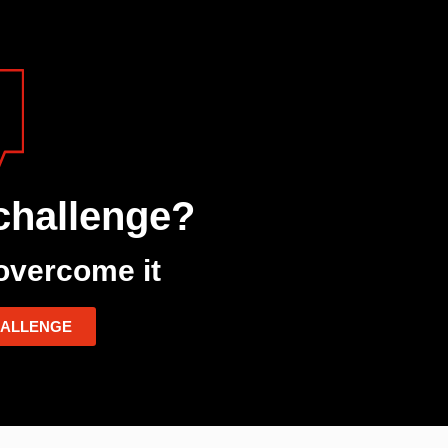
challenge?
overcome it
HALLENGE